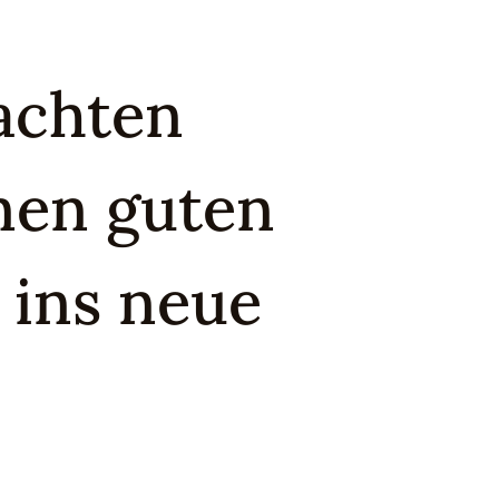
achten
nen guten
 ins neue