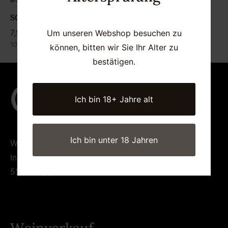
SCHEUREBE KABINETT
7,90
€
Um unseren Webshop besuchen zu
10,53
€
/l (0,75l)
können, bitten wir Sie Ihr Alter zu
bestätigen.
Ich bin 18+ Jahre alt
Ich bin unter 18 Jahren
WEINGUT GRES
Ingelheimer Str. 6
55437 Appenheim