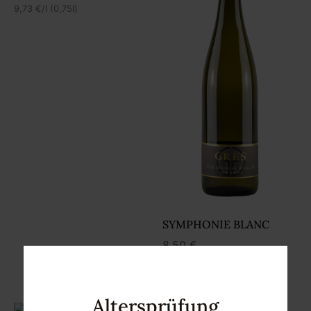
9,73
€
/l (0,75l)
SYMPHONIE BLANC
8,50
€
11,33
€
/l (0,75l)
Altersprüfung