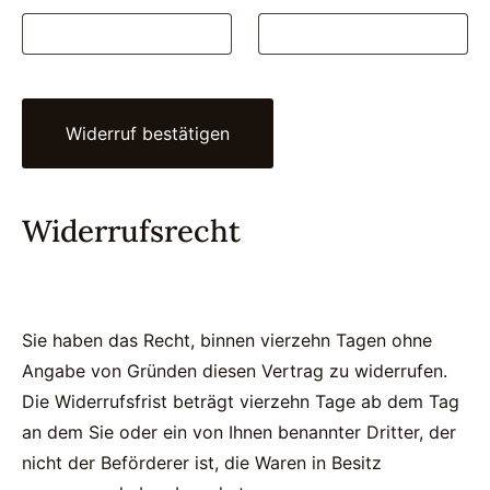
-
M
a
i
Widerruf bestätigen
l
(
Widerrufsrecht
w
i
e
d
Sie haben das Recht, binnen vierzehn Tagen ohne
e
Angabe von Gründen diesen Vertrag zu widerrufen.
Die Widerrufsfrist beträgt vierzehn Tage ab dem Tag
r
an dem Sie oder ein von Ihnen benannter Dritter, der
h
nicht der Beförderer ist, die Waren in Besitz
o