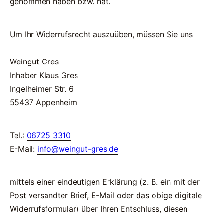
genommen haben bzw. hat.
l
e
Um Ihr Widerrufsrecht auszuüben, müssen Sie uns
n
)
Weingut Gres
Inhaber Klaus Gres
*
Ingelheimer Str. 6
55437 Appenheim
Tel.:
06725 3310
E-Mail:
info@weingut-gres.de
mittels einer eindeutigen Erklärung (z. B. ein mit der
Post versandter Brief, E-Mail oder das obige digitale
Widerrufsformular) über Ihren Entschluss, diesen