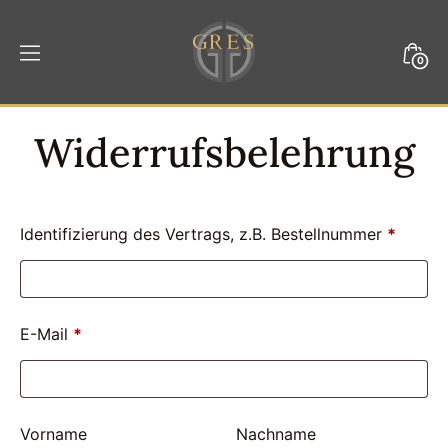
Weiter
zum
Mini
0
Inhalt
Togg
GRES
Widerrufs­​belehrung
Identifizierung des Vertrags, z.B. Bestellnummer
*
E-Mail
*
E
Vorname
Nachname