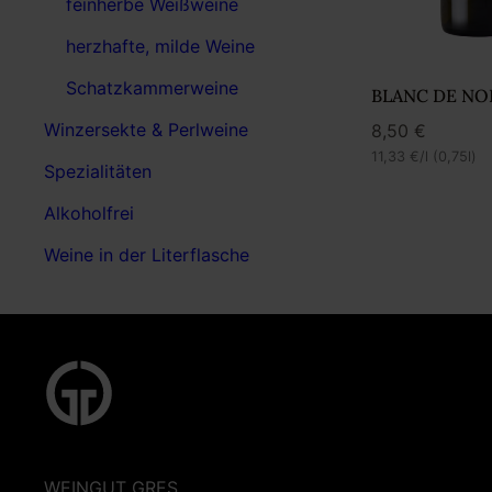
feinherbe Weißweine
herzhafte, milde Weine
Schatzkammerweine
BLANC DE NO
Winzersekte & Perlweine
8,50
€
11,33
€
/l (0,75l)
Spezialitäten
Alkoholfrei
Weine in der Literflasche
WEINGUT GRES