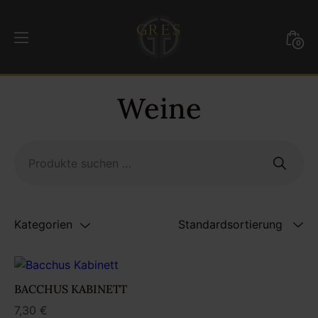
Weiter
zum
Mini
0
Inhalt
Togg
GRES
Weine
Suchen
nach:
Kategorien
BACCHUS KABINETT
7,30
€