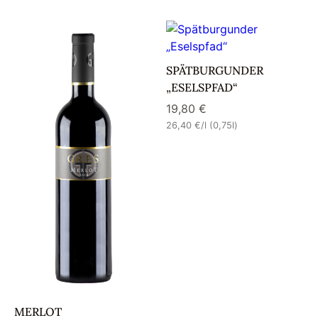
SPÄTBURGUNDER
„ESELSPFAD“
19,80
€
26,40
€
/l (0,75l)
MERLOT