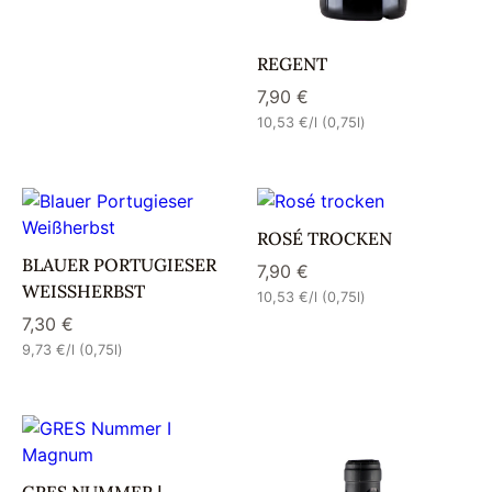
REGENT
7,90
€
10,53
€
/l (0,75l)
ROSÉ TROCKEN
BLAUER PORTUGIESER
7,90
€
WEISSHERBST
10,53
€
/l (0,75l)
7,30
€
9,73
€
/l (0,75l)