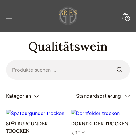
Weiter
zum
Mini
0
Inhalt
Togg
GRES
Qualitätswein
Suchen
nach:
Kategorien
SPÄTBURGUNDER
DORNFELDER TROCKEN
TROCKEN
7,30
€