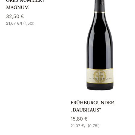
GRES NUMMER Ⅰ
MAGNUM
32,50
€
21,67
€
/l (1,50l)
FRÜHBURGUNDER
„DAUBHAUS“
15,80
€
21,07
€
/l (0,75l)