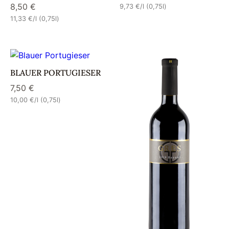
8,50
€
9,73
€
/l (0,75l)
11,33
€
/l (0,75l)
BLAUER PORTUGIESER
7,50
€
10,00
€
/l (0,75l)