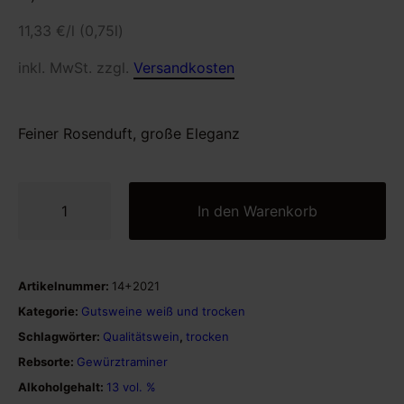
11,33
€
/l (0,75l)
inkl. MwSt. zzgl.
Versandkosten
Feiner Rosenduft, große Eleganz
Gewürtztraminer
In den Warenkorb
Menge
Artikelnummer:
14+2021
Kategorie:
Gutsweine weiß und trocken
Schlagwörter:
Qualitätswein
,
trocken
Rebsorte:
Gewürztraminer
Alkoholgehalt:
13 vol. %