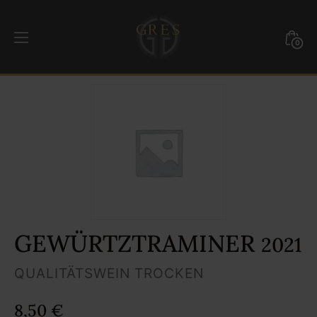
Weiter
zum
Mini
0
Inhalt
Togg
GRES
GEWÜRTZTRAMINER
2021
QUALITÄTSWEIN TROCKEN
8,50
€