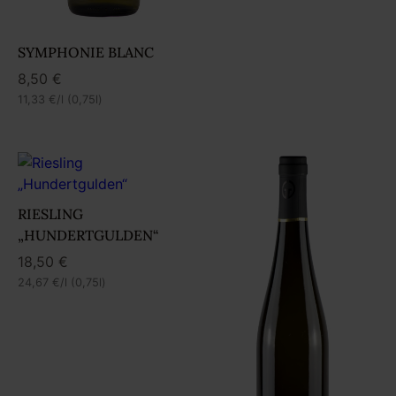
SYMPHONIE BLANC
8,50
€
11,33
€
/l (0,75l)
RIESLING
„HUNDERTGULDEN“
18,50
€
24,67
€
/l (0,75l)