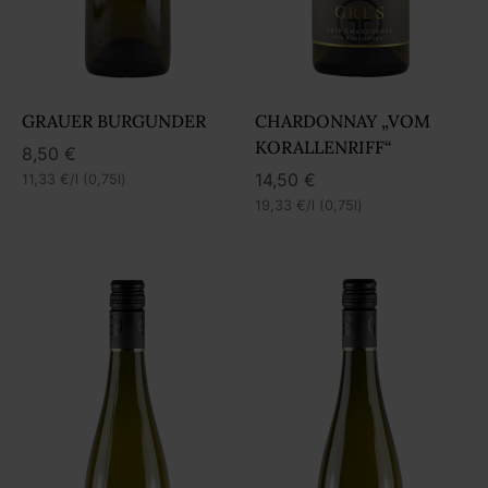
GRAUER BURGUNDER
CHARDONNAY „VOM
KORALLENRIFF“
8,50
€
14,50
€
11,33
€
/l (0,75l)
19,33
€
/l (0,75l)