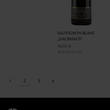
SAUVIGNON BLANC
„DAUBHAUS“
14,50
€
19,33
€
/l (0,75l)
1
2
3
4