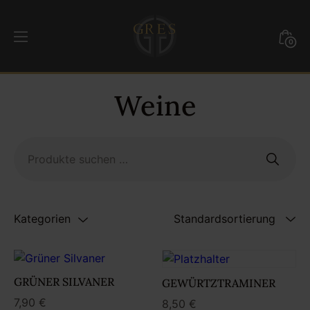
Weiter
zum
Mini
0
Inhalt
Togg
GRES
Weine
Suchen
nach:
Kategorien
GRÜNER SILVANER
GEWÜRTZTRAMINER
7,90
€
8,50
€