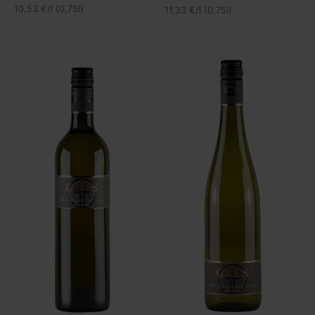
10,53
€
/l (0,75l)
11,33
€
/l (0,75l)