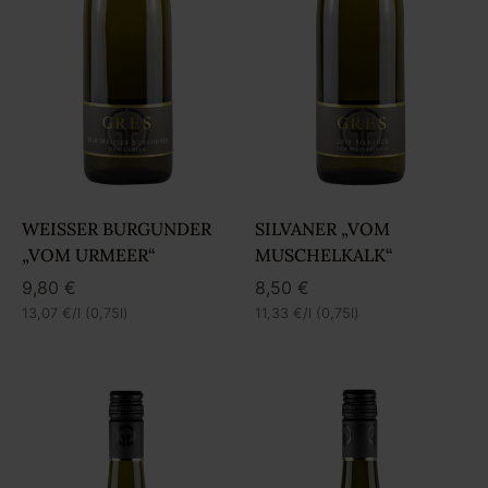
WEISSER BURGUNDER „
SILVANER „VOM
VOM URMEER“
MUSCHELKALK“
9,80
€
8,50
€
13,07
€
/l (0,75l)
11,33
€
/l (0,75l)