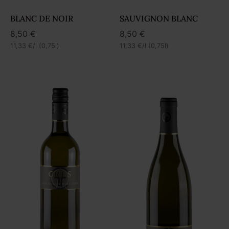
BLANC DE NOIR
SAUVIGNON BLANC
8,50
€
8,50
€
11,33
€
/l (0,75l)
11,33
€
/l (0,75l)