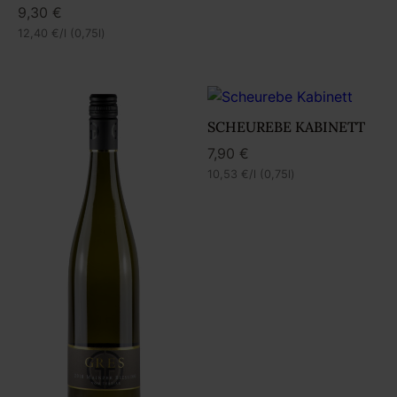
9,30
€
12,40
€
/l (0,75l)
SCHEUREBE KABINETT
7,90
€
10,53
€
/l (0,75l)