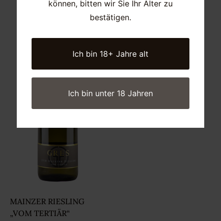
können, bitten wir Sie Ihr Alter zu
bestätigen.
RIVANER
7,30
€
9,73
€
/l (0,75l)
Ich bin 18+ Jahre alt
Ich bin unter 18 Jahren
MAINZER RIESLING
„VOM TERTIÄR“